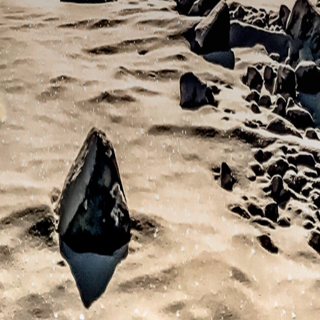
CONTACT
SENDERO DE VOLCANES VOLCANOCOMPANY S.A.S
Av. Velasco Ibarra y Víctor Emilio Estrada
Latacunga - Ecuador
593-385487
+593 992024428
senderodevolcanescompany@gmail.com
© 2023
Sendero de Volcanes
. All Rights Reserved.
Website by
Index.pe