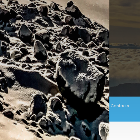
INFORMATION
.
» à propos de Latacunga
» Hébergement
» Blog
Contacts