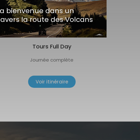
la bienvenue dans un
ravers la route des Volcans
Tours Full Day
Journée complète
Voir itinéraire