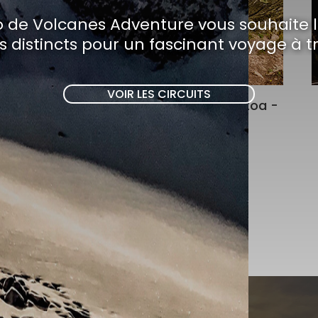
o de Volcanes Adventure vous souhaite 
s distincts pour un fascinant voyage à t
VOIR LES CIRCUITS
Volcan Cotopaxi - Laguna Quilotoa -
Cumbre Chimborazo
8 jours / 7 nuits
Voir itinéraire