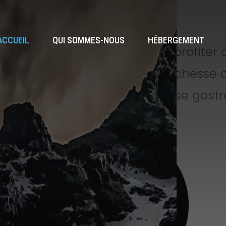
ACCUEIL
QUI SOMMES-NOUS
HÉBERGEMENT
des Volcans
où vous pourrez profiter 
ore de la région, ainsi que la richesse
stique et doté d’une délicieuse gast