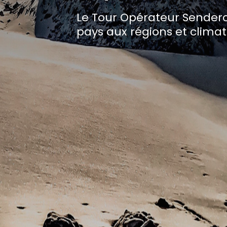
Le Tour Opérateur Sender
pays aux régions et climat
CUMBRE CAYAMBE- CHIMBORAZO (4
MONTAGNES)
8 jours / 7 nuits
Voir itinéraire