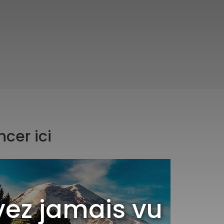
cer ici
vez jamais vu