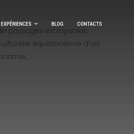
EXPÉRIENCES
BLOG
CONTACTS
de paysages incroyables,
 culturelle équatorienne d’un
ronomie…